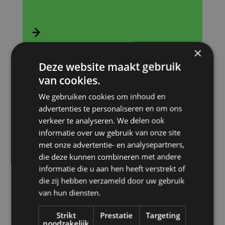

×
Deze website maakt gebruik
Van Vliet
van cookies.
Een meertalige onepager, smaakvol
We gebruiken cookies om inhoud en
vormgegeven
advertenties te personaliseren en om ons
verkeer te analyseren. We delen ook
informatie over uw gebruik van onze site
met onze advertentie- en analysepartners,

die deze kunnen combineren met andere
informatie die u aan hen heeft verstrekt of
die zij hebben verzameld door uw gebruik
Fysiotherapie Santwee
van hun diensten.
Frisse, eigentijdse website met plek voor beeld
Strikt
Prestatie
Targeting
noodzakelijk