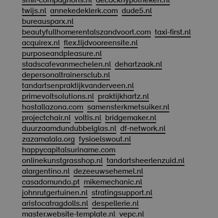
smit-compagnons.nl
decockhypotheken.nl
twijs.nl
annekedeklerk.com
dude5.nl
bureausparx.nl
beautyfullhomerentalszandvoort.com
taxi-first.nl
acquirex.nl
flex.tijdvooreensite.nl
purposeandpleasure.nl
stadscafevanmechelen.nl
dehartzaak.nl
depersonaltrainersclub.nl
tandartsenpraktijkvanderveen.nl
primevoltsolutions.nl
praktijkhartz.nl
hostallazona.com
samensterkmetsuiker.nl
projectchair.nl
voltis.nl
bridgemaker.nl
duurzaamdundubbelglas.nl
df-network.nl
zazamalala.org
fysioelswout.nl
happycapitalsuriname.com
onlinekunstgrasshop.nl
tandartsheerlenzuid.nl
alargentino.nl
dezeeuwsehemel.nl
casadomundo.pt
mikemechanic.nl
johnrutgertuinen.nl
stratingsupport.nl
aristocatragdolls.nl
despellerie.nl
master.website-template.nl
vepc.nl