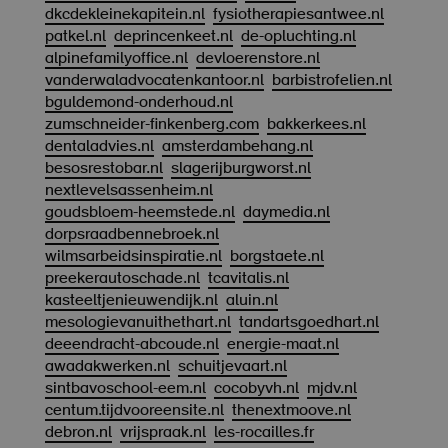
dkcdekleinekapitein.nl
fysiotherapiesantwee.nl
patkel.nl
deprincenkeet.nl
de-opluchting.nl
alpinefamilyoffice.nl
devloerenstore.nl
vanderwaladvocatenkantoor.nl
barbistrofelien.nl
bguldemond-onderhoud.nl
zumschneider-finkenberg.com
bakkerkees.nl
dentaladvies.nl
amsterdambehang.nl
besosrestobar.nl
slagerijburgworst.nl
nextlevelsassenheim.nl
goudsbloem-heemstede.nl
daymedia.nl
dorpsraadbennebroek.nl
wilmsarbeidsinspiratie.nl
borgstaete.nl
preekerautoschade.nl
tcavitalis.nl
kasteeltjenieuwendijk.nl
aluin.nl
mesologievanuithethart.nl
tandartsgoedhart.nl
deeendracht-abcoude.nl
energie-maat.nl
awadakwerken.nl
schuitjevaart.nl
sintbavoschool-eem.nl
cocobyvh.nl
mjdv.nl
centum.tijdvooreensite.nl
thenextmoove.nl
debron.nl
vrijspraak.nl
les-rocailles.fr