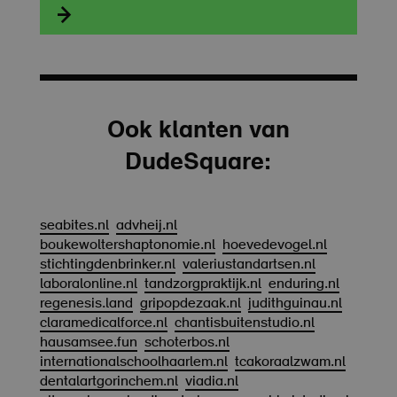

Ook klanten van
DudeSquare:
seabites.nl
advheij.nl
boukewoltershaptonomie.nl
hoevedevogel.nl
stichtingdenbrinker.nl
valeriustandartsen.nl
laboralonline.nl
tandzorgpraktijk.nl
enduring.nl
regenesis.land
gripopdezaak.nl
judithguinau.nl
claramedicalforce.nl
chantisbuitenstudio.nl
hausamsee.fun
schoterbos.nl
internationalschoolhaarlem.nl
tcakoraalzwam.nl
dentalartgorinchem.nl
viadia.nl