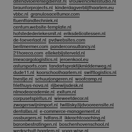
altenavloerenlegdienst.nl
vrouwencirkelstudio.nl
braunforprojects.nl
kinderdagverblijfhaarlem.eu
vbbc.nl
granulosaceltumor.com
fluenttandtechniek.nl
centum.website-template.nl
hofstedederiekesmit.nl
eriksdelicatessen.nl
de-toeverlaat.nl
pvdwebsites.com
berilmermer.com
panderconsultancy.nl
21horeca.com
ellekebijsterveld.nl
imexcargologistics.nl
jeroenkool.eu
astursports.com
tandartspraktijkmiddenweg.nl
dude11.nl
koorschoolhaarlem.nl
swiftlogistics.nl
tnestje.nl
schuurjongeren.nl
woofcamp.nl
friethuys-nova.nl
rijbewijsdesk.nl
nlmodeacademie.nl
exitum.nl
corpusetspiritus.nl
wieweetdecor.nl
zwagerswijnimport.nl
twillisky.tijdvooreensite.nl
dentallxs.nl
e-commerce-management.nl
ossburgers.nl
hdfans.it
ikkrachtcoaching.nl
baronbestratingen.nl
boschenhovenschool.nl
werkschuit-haarlem.nl
yoga-wise.nl