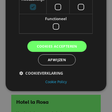
Functioneel

Tower Villas
COOKIES ACCEPTEREN
Meertalige website met
AFWIJZEN
beschikbaarheidskalender
COOKIEVERKLARING
Cookie Policy

Hotel la Rosa