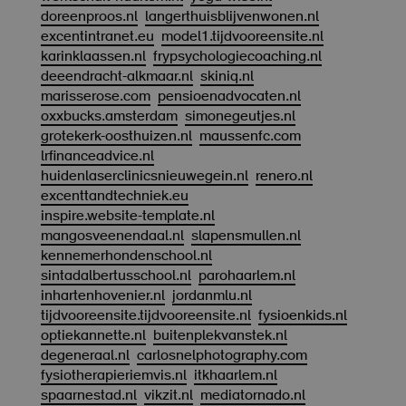
doreenproos.nl
langerthuisblijvenwonen.nl
excentintranet.eu
model1.tijdvooreensite.nl
karinklaassen.nl
frypsychologiecoaching.nl
deeendracht-alkmaar.nl
skiniq.nl
marisserose.com
pensioenadvocaten.nl
oxxbucks.amsterdam
simonegeutjes.nl
grotekerk-oosthuizen.nl
maussenfc.com
lrfinanceadvice.nl
huidenlaserclinicsnieuwegein.nl
renero.nl
excenttandtechniek.eu
inspire.website-template.nl
mangosveenendaal.nl
slapensmullen.nl
kennemerhondenschool.nl
sintadalbertusschool.nl
parohaarlem.nl
inhartenhovenier.nl
jordanmlu.nl
tijdvooreensite.tijdvooreensite.nl
fysioenkids.nl
optiekannette.nl
buitenplekvanstek.nl
degeneraal.nl
carlosnelphotography.com
fysiotherapieriemvis.nl
itkhaarlem.nl
spaarnestad.nl
vikzit.nl
mediatornado.nl