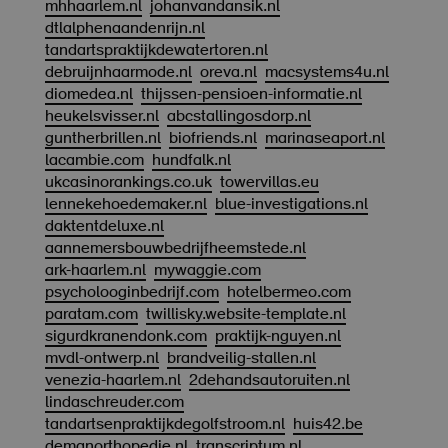
mhhaarlem.nl
johanvandansik.nl
dtlalphenaandenrijn.nl
tandartspraktijkdewatertoren.nl
debruijnhaarmode.nl
oreva.nl
macsystems4u.nl
diomedea.nl
thijssen-pensioen-informatie.nl
heukelsvisser.nl
abcstallingosdorp.nl
guntherbrillen.nl
biofriends.nl
marinaseaport.nl
lacambie.com
hundfalk.nl
ukcasinorankings.co.uk
towervillas.eu
lennekehoedemaker.nl
blue-investigations.nl
daktentdeluxe.nl
aannemersbouwbedrijfheemstede.nl
ark-haarlem.nl
mywaggie.com
psycholooginbedrijf.com
hotelbermeo.com
paratam.com
twillisky.website-template.nl
sigurdkranendonk.com
praktijk-nguyen.nl
mvdl-ontwerp.nl
brandveilig-stallen.nl
venezia-haarlem.nl
2dehandsautoruiten.nl
lindaschreuder.com
tandartsenpraktijkdegolfstroom.nl
huis42.be
demanorthopedie.nl
transcriptum.nl