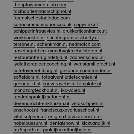
theuptownmeatclub.com
taxihaarlemnaarschiphol.nl
forensischestudiedag.com
sohocommunications.co.uk
copyvink.nl
schipperinfraadvies.nl
drukkerijconfiance.nl
workbooster.nl
stichtingramsesshaffy.nl
tersane.nl
schenkman.nl
nedmatch.com
travelurgent.eu
mondhygienehalsteren.nl
restaurantterugindetijd.nl
zaanenschool.nl
lydietherapieencoaching.nl
wensfamilierecht.nl
cafetavernetilburg.nl
gezondemooietanden.nl
softsiders.nl
totaalventilatietechniek.nl
gesnapt-rt.nl
canvas.website-template.nl
mondzorgteakhout.nl
ikc-valeo.nl
tandartspraktijksetadent.nl
deeendracht-enkhuizen.nl
velakozijnen.nl
onschool.nl
franciscusxaveriusschool.nl
vitalisalphen.nl
enigma.tijdvooreensite.nl
nobelbussum.nl
dentalsnow.nl
kickvandijk.nl
mx5sports.nl
praktijkmaritanijboer.nl