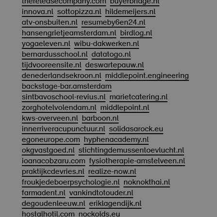
thereleasecompany.com
buyerbridge.nl
innova.nl
sottopizza.nl
hildemeijers.nl
atv-onsbuiten.nl
resumeby6en24.nl
hansengrietjeamsterdam.nl
birdlog.nl
yogaeleven.nl
wibu-dakwerken.nl
bernardusschool.nl
datatogo.nl
tijdvooreensite.nl
deswartepauw.nl
denederlandsekroon.nl
middlepoint.engineering
backstage-bar.amsterdam
sintbavoschool-revius.nl
marietcatering.nl
zorghotelvolendam.nl
middlepoint.nl
kws-overveen.nl
barboon.nl
innerriveracupunctuur.nl
solidasarock.eu
egoneurope.com
hyphenacademy.nl
okgvastgoed.nl
stichtingdemussentoevlucht.nl
ioanacobzaru.com
fysiotherapie-amstelveen.nl
praktijkcdevries.nl
realize-now.nl
froukjedeboerpsychologie.nl
noknokthai.nl
farmadent.nl
vankindtotouder.nl
degoudenleeuw.nl
eriklagendijk.nl
hostalhotil.com
nockolds.eu