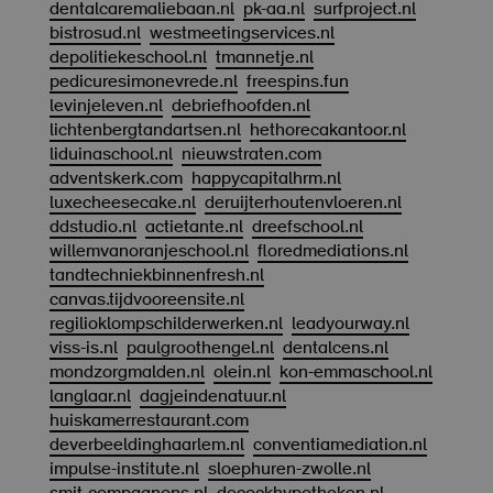
dentalcaremaliebaan.nl
pk-aa.nl
surfproject.nl
bistrosud.nl
westmeetingservices.nl
depolitiekeschool.nl
tmannetje.nl
pedicuresimonevrede.nl
freespins.fun
levinjeleven.nl
debriefhoofden.nl
lichtenbergtandartsen.nl
hethorecakantoor.nl
liduinaschool.nl
nieuwstraten.com
adventskerk.com
happycapitalhrm.nl
luxecheesecake.nl
deruijterhoutenvloeren.nl
ddstudio.nl
actietante.nl
dreefschool.nl
willemvanoranjeschool.nl
floredmediations.nl
tandtechniekbinnenfresh.nl
canvas.tijdvooreensite.nl
regilioklompschilderwerken.nl
leadyourway.nl
viss-is.nl
paulgroothengel.nl
dentalcens.nl
mondzorgmalden.nl
olein.nl
kon-emmaschool.nl
langlaar.nl
dagjeindenatuur.nl
huiskamerrestaurant.com
deverbeeldinghaarlem.nl
conventiamediation.nl
impulse-institute.nl
sloephuren-zwolle.nl