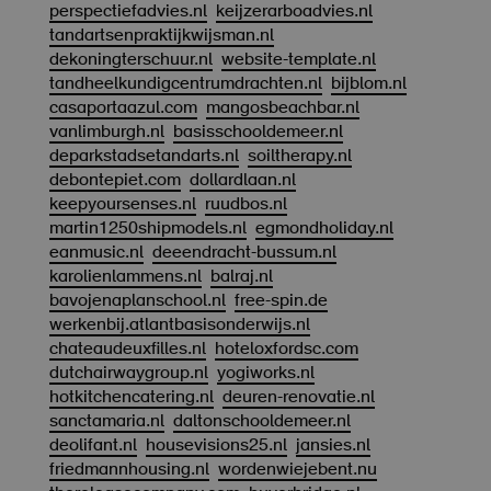
perspectiefadvies.nl
keijzerarboadvies.nl
tandartsenpraktijkwijsman.nl
dekoningterschuur.nl
website-template.nl
tandheelkundigcentrumdrachten.nl
bijblom.nl
casaportaazul.com
mangosbeachbar.nl
vanlimburgh.nl
basisschooldemeer.nl
deparkstadsetandarts.nl
soiltherapy.nl
debontepiet.com
dollardlaan.nl
keepyoursenses.nl
ruudbos.nl
martin1250shipmodels.nl
egmondholiday.nl
eanmusic.nl
deeendracht-bussum.nl
karolienlammens.nl
balraj.nl
bavojenaplanschool.nl
free-spin.de
werkenbij.atlantbasisonderwijs.nl
chateaudeuxfilles.nl
hoteloxfordsc.com
dutchairwaygroup.nl
yogiworks.nl
hotkitchencatering.nl
deuren-renovatie.nl
sanctamaria.nl
daltonschooldemeer.nl
deolifant.nl
housevisions25.nl
jansies.nl
friedmannhousing.nl
wordenwiejebent.nu