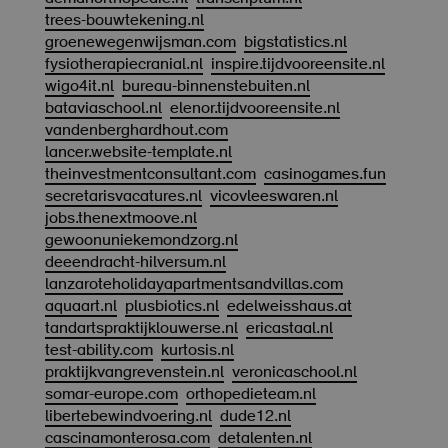
trees-bouwtekening.nl
groenewegenwijsman.com
bigstatistics.nl
fysiotherapiecranial.nl
inspire.tijdvooreensite.nl
wigo4it.nl
bureau-binnenstebuiten.nl
bataviaschool.nl
elenor.tijdvooreensite.nl
vandenberghardhout.com
lancer.website-template.nl
theinvestmentconsultant.com
casinogames.fun
secretarisvacatures.nl
vicovleeswaren.nl
jobs.thenextmoove.nl
gewoonuniekemondzorg.nl
deeendracht-hilversum.nl
lanzaroteholidayapartmentsandvillas.com
aquaart.nl
plusbiotics.nl
edelweisshaus.at
tandartspraktijklouwerse.nl
ericastaal.nl
test-ability.com
kurtosis.nl
praktijkvangrevenstein.nl
veronicaschool.nl
somar-europe.com
orthopedieteam.nl
libertebewindvoering.nl
dude12.nl
cascinamonterosa.com
detalenten.nl