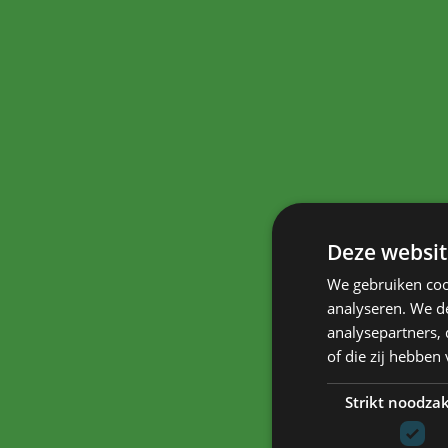
Deze websit
We gebruiken coo
analyseren. We de
analysepartners,
of die zij hebbe
Strikt noodzak