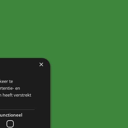
×
keer te
tentie- en
 heeft verstrekt
unctioneel